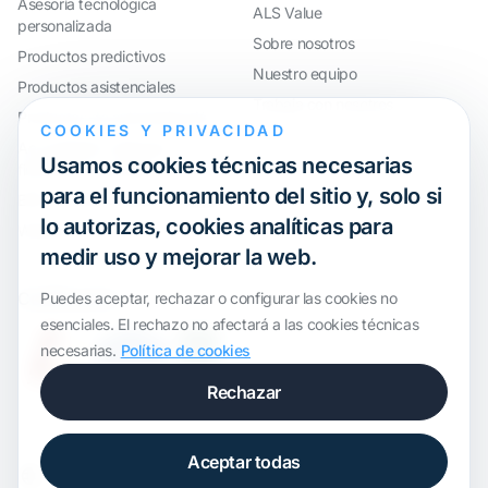
Asesoría tecnológica
ALS Value
personalizada
Sobre nosotros
Productos predictivos
Nuestro equipo
Productos asistenciales
Trabaja con nosotros
Productos de automatización
COOKIES Y PRIVACIDAD
AccouRate®: Software
Usamos cookies técnicas necesarias
financiero avanzado
para el funcionamiento del sitio y, solo si
ERP y control horario a medida
lo autorizas, cookies analíticas para
Webinar
medir uso y mejorar la web.
Certificación
Puedes aceptar, rechazar o configurar las cookies no
esenciales. El rechazo no afectará a las cookies técnicas
necesarias.
Política de cookies
Rechazar
Aceptar todas