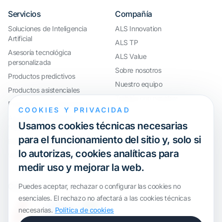
Servicios
Compañía
Soluciones de Inteligencia
ALS Innovation
Artificial
ALS TP
Asesoría tecnológica
ALS Value
personalizada
Sobre nosotros
Productos predictivos
Nuestro equipo
Productos asistenciales
Trabaja con nosotros
Productos de automatización
COOKIES Y PRIVACIDAD
AccouRate®: Software
Usamos cookies técnicas necesarias
financiero avanzado
para el funcionamiento del sitio y, solo si
ERP y control horario a medida
lo autorizas, cookies analíticas para
Webinar
medir uso y mejorar la web.
Certificación
Puedes aceptar, rechazar o configurar las cookies no
esenciales. El rechazo no afectará a las cookies técnicas
necesarias.
Política de cookies